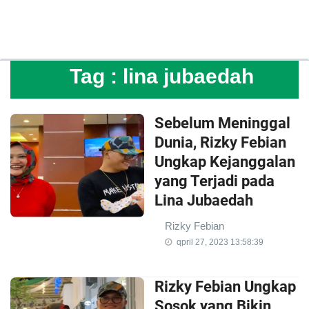
Tag :
lina jubaedah
Sebelum Meninggal
Dunia, Rizky Febian
Ungkap Kejanggalan
yang Terjadi pada
Lina Jubaedah
Rizky Febian
qpril 27, 2023 13:58:39
Rizky Febian Ungkap
Sosok yang Bikin