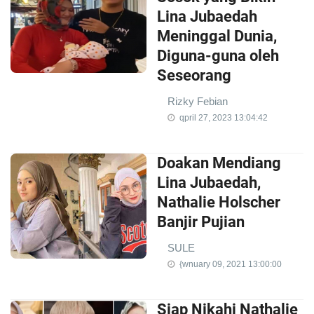
Lina Jubaedah
Meninggal Dunia,
Diguna-guna oleh
Seseorang
Rizky Febian
qpril 27, 2023 13:04:42
Doakan Mendiang
Lina Jubaedah,
Nathalie Holscher
Banjir Pujian
SULE
{wnuary 09, 2021 13:00:00
Siap Nikahi Nathalie