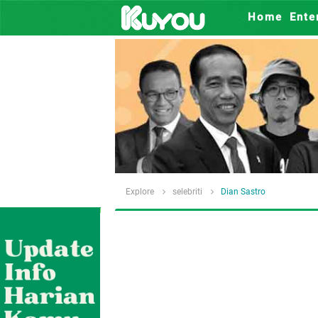
Home
Ente
Explore
selebriti
Dian Sastro