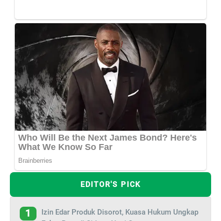
EDITOR'S PICK
Izin Edar Produk Disorot, Kuasa Hukum Ungkap
1