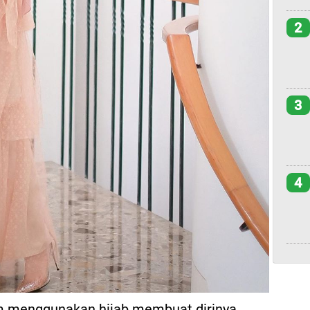
2
3
4
am menggunakan hijab membuat dirinya