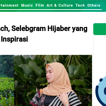
rtainment
Music
FIlm
Art & Culture
Tech
Others
ach, Selebgram Hijaber yang
Inspirasi