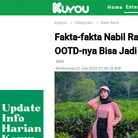
Ente
Home
Explore
Selebgram
Nabil Rach
Fakta-fakta Nabil R
OOTD-nya Bisa Jadi 
RAM
Wednesday,22 July 2020 09:48:38 WIB