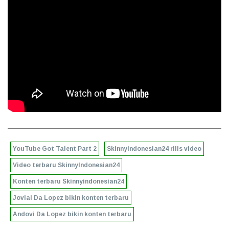
YouTube Got Talent Part 2
Skinnyindonesian24 rilis video
Video terbaru SkinnyIndonesian24
Konten terbaru Skinnyindonesian24
Jovial Da Lopez bikin konten terbaru
Andovi Da Lopez bikin konten terbaru