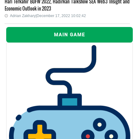
Hari Terkahir BDFW 2022, Hadirkan Talkshow SEA Web3 Insight and
Economic Outlook in 2023
Adrian Zakhary|December 17, 2022 10:02:42
MAIN GAME