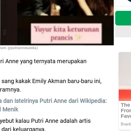
gram: @putriannesaloka)
tri Anne yang ternyata merupakan
h sang kakak Emily Akman baru-baru ini,
gramnya.
 dan Istelrinya Putri Anne dari Wikipedia:
l Menik
but kalau Putri Anne adalah artis
dari keluarganya.