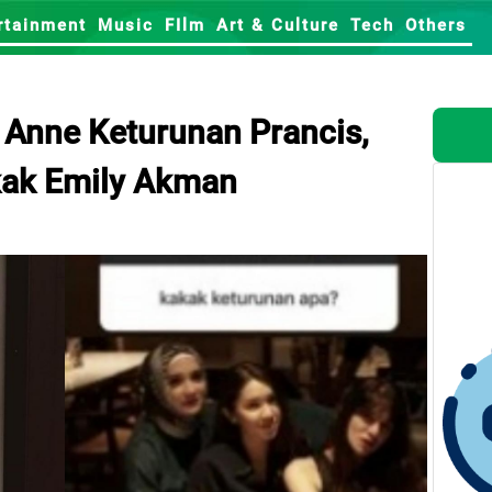
rtainment
Music
FIlm
Art & Culture
Tech
Others
 Anne Keturunan Prancis,
kak Emily Akman