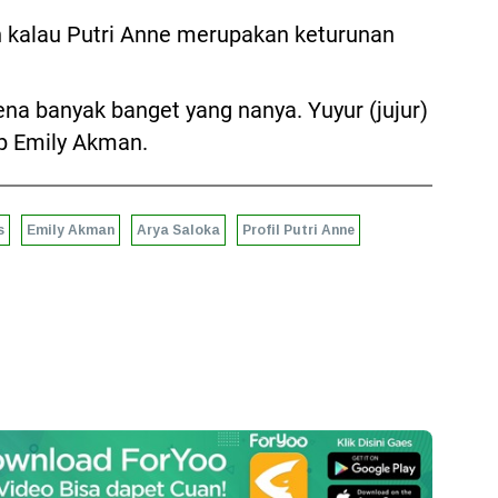
kalau Putri Anne merupakan keturunan
ena banyak banget yang nanya. Yuyur (jujur)
ap Emily Akman.
s
Emily Akman
Arya Saloka
Profil Putri Anne