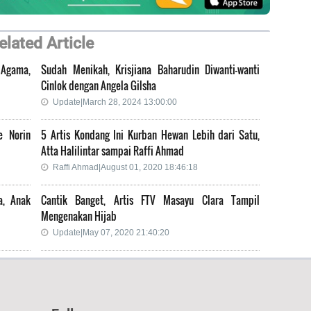
elated Article
 Agama,
Sudah Menikah, Krisjiana Baharudin Diwanti-wanti
Cinlok dengan Angela Gilsha
Update|March 28, 2024 13:00:00
e Norin
5 Artis Kondang Ini Kurban Hewan Lebih dari Satu,
Atta Halilintar sampai Raffi Ahmad
Raffi Ahmad|August 01, 2020 18:46:18
a, Anak
Cantik Banget, Artis FTV Masayu Clara Tampil
Mengenakan Hijab
Update|May 07, 2020 21:40:20