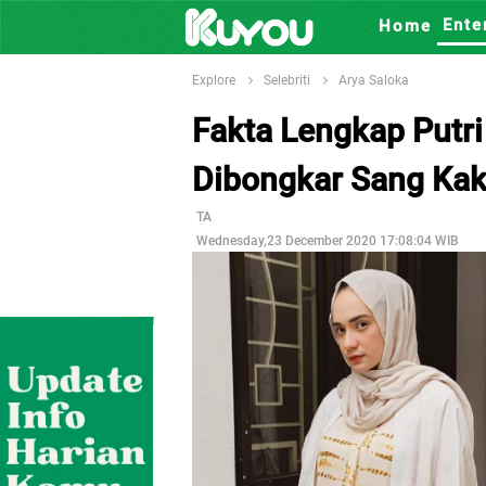
Ente
Home
Explore
Selebriti
Arya Saloka
Fakta Lengkap Putri
Dibongkar Sang Ka
TA
Wednesday,23 December 2020 17:08:04 WIB