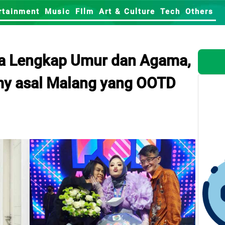
rtainment
Music
FIlm
Art & Culture
Tech
Others
ra Lengkap Umur dan Agama,
my asal Malang yang OOTD