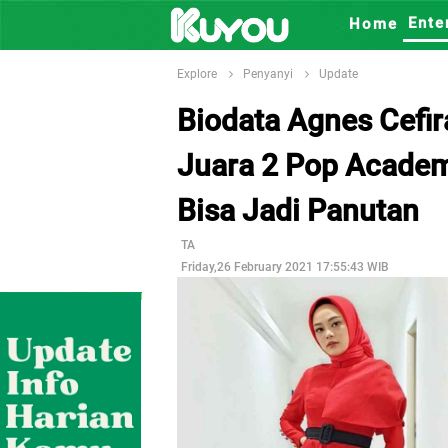
Ente
Home
Explore
Penyanyi
Update
Biodata Agnes Cefi
Juara 2 Pop Acade
Bisa Jadi Panutan
TA
Friday,26 February 2021 17:55:43 WIB