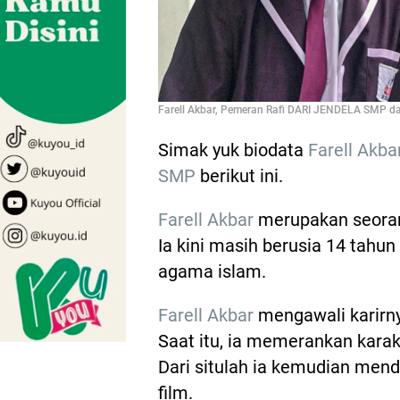
Farell Akbar, Pemeran Rafi DARI JENDELA SMP dal
Simak yuk biodata
Farell Akba
SMP
berikut ini.
Farell Akbar
merupakan seorang
Ia kini masih berusia 14 tahun
agama islam.
Farell Akbar
mengawali karirnya
Saat itu, ia memerankan karak
Dari situlah ia kemudian mend
film.