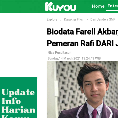
Ente
Home
Explore
Karakter Fiksi
Dari Jendela SMP
Biodata Farell Akb
Pemeran Rafi DARI
Nisa Puspitasari
Sunday,14 March 2021 13:24:43 WIB