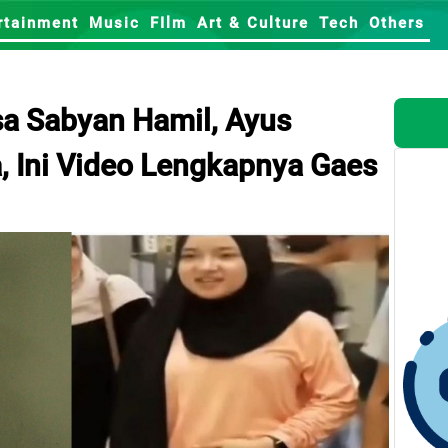
rtainment
Music
FIlm
Art & Culture
Tech
Others
sa Sabyan Hamil, Ayus
, Ini Video Lengkapnya Gaes