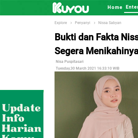
Ente
Home
Explore
Penyanyi
Nissa Sabyan
Bukti dan Fakta Nis
Segera Menikahinya
Nisa Puspitasari
Tuesday,30 March 2021 16:33:10 WIB