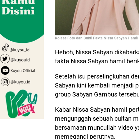
Kolase Foto dan Bukti Fakta Nissa Sabyan Hamil 
Heboh, Nissa Sabyan dikabark
fakta Nissa Sabyan hamil berik
Setelah isu perselingkuhan d
Sabyan kini kembali menjadi p
group Sabyan Gambus tersebut
Kabar Nissa Sabyan hamil per
mengunggah sebuah cuitan mel
bersamaan muncullah video y
memegangi perutnya.