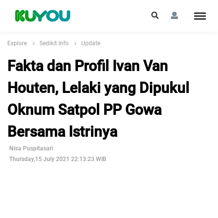
Explore
Sedikit Info
Update
Fakta dan Profil Ivan Van
Houten, Lelaki yang Dipukul
Oknum Satpol PP Gowa
Bersama Istrinya
Nisa Puspitasari
Thursday,15 July 2021 22:13:23 WIB