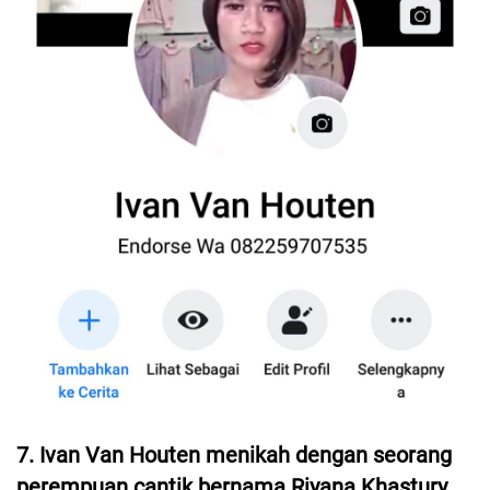
7. Ivan Van Houten menikah dengan seorang
perempuan cantik bernama Riyana Khastury.