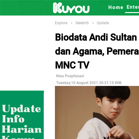
Ente
Home
Explore
Selebriti
Update
Biodata Andi Sultan
dan Agama, Pemeran
MNC TV
Nisa Puspitasari
Tuesday,10 August 2021 20:31:15 WIB