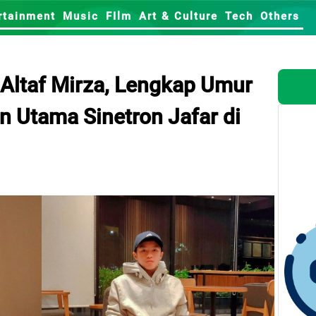
rtainment
Music
FIlm
Art & Culture
Tech
Others
 Altaf Mirza, Lengkap Umur
 Utama Sinetron Jafar di