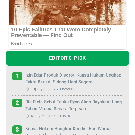
EDITOR'S PICK
Izin Edar Produk Disorot, Kuasa Hukum Ungkap
1
Fakta Baru di Sidang Heni Sagara
10|July 29, 2026 00:25:00
Ria Ricis Sebut Teuku Ryan Akan Rayakan Ulang
2
Tahun Moana Secara Terpisah
4|July 29, 2026 00:05:00
Kuasa Hukum Bongkar Kondisi Erin Wartia,
3