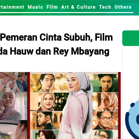
rtainment
Music
FIlm
Art & Culture
Tech
Others
 Pemeran Cinta Subuh, Film
nda Hauw dan Rey Mbayang