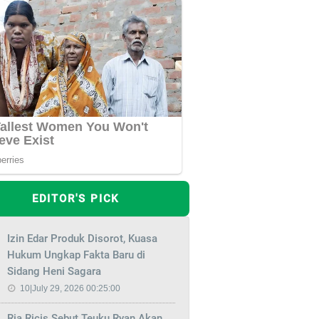
EDITOR'S PICK
Izin Edar Produk Disorot, Kuasa
Hukum Ungkap Fakta Baru di
Sidang Heni Sagara
10|July 29, 2026 00:25:00
Ria Ricis Sebut Teuku Ryan Akan