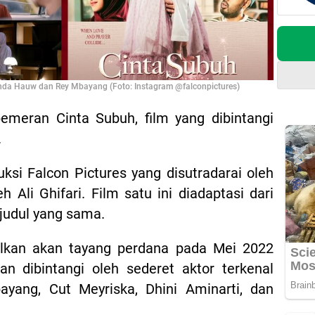
Dinda Hauw dan Rey Mbayang (Foto: Instagram @falconpictures)
pemeran Cinta Subuh, film yang dibintangi
.
ksi Falcon Pictures yang disutradarai oleh
h Ali Ghifari. Film satu ini diadaptasi dari
 judul yang sama.
alkan akan tayang perdana pada Mei 2022
an dibintangi oleh sederet aktor terkenal
yang, Cut Meyriska, Dhini Aminarti, dan