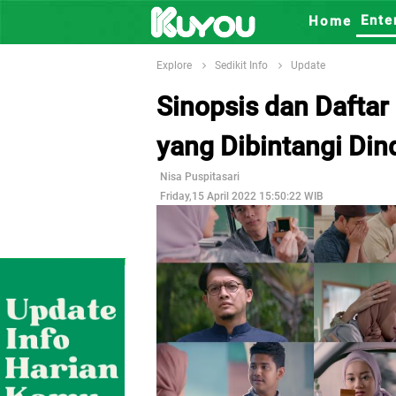
Ente
Home
Explore
Sedikit Info
Update
Sinopsis dan Daftar
yang Dibintangi Di
Nisa Puspitasari
Friday,15 April 2022 15:50:22 WIB