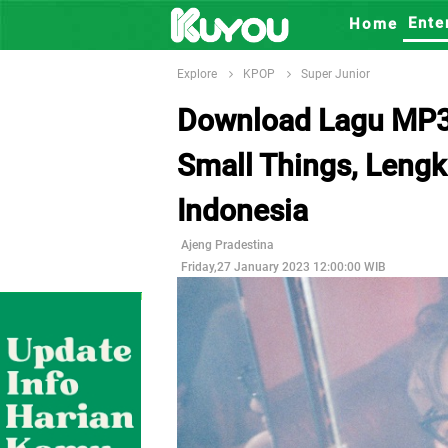
Ente
Home
Explore
KPOP
Super Junior
Download Lagu MP3
Small Things, Lengk
Indonesia
Ajeng Pradestina
Friday,27 January 2023 12:00:00 WIB