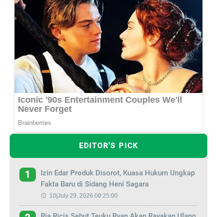
EDITOR'S PICK
Izin Edar Produk Disorot, Kuasa Hukum Ungkap
1
Fakta Baru di Sidang Heni Sagara
10|July 29, 2026 00:25:00
Ria Ricis Sebut Teuku Ryan Akan Rayakan Ulang