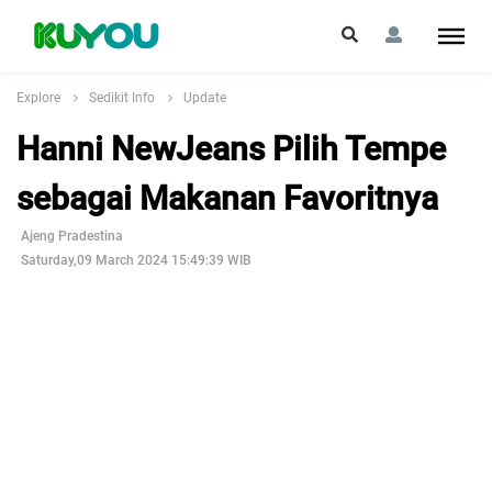
Explore
Sedikit Info
Update
Hanni NewJeans Pilih Tempe
sebagai Makanan Favoritnya
Ajeng Pradestina
Saturday,09 March 2024 15:49:39 WIB