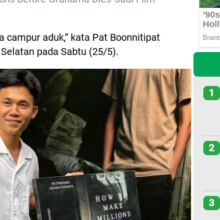
ya campur aduk,” kata Pat Boonnitipat
 Selatan pada Sabtu (25/5).
1
2
3