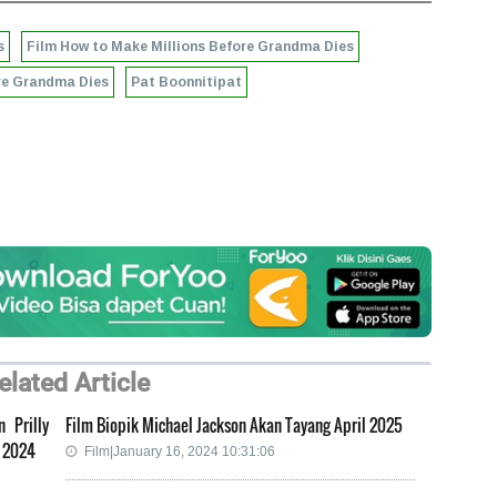
s
Film How to Make Millions Before Grandma Dies
ore Grandma Dies
Pat Boonnitipat
elated Article
 Prilly
Film Biopik Michael Jackson Akan Tayang April 2025
n 2024
Film|January 16, 2024 10:31:06