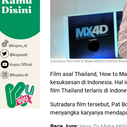
Sutradara film How to Make Millions Before Gran
Film asal Thailand, 'How to M
kesuksesan di Indonesia. Hal i
film Thailand terlaris di Indone
Sutradara film tersebut, Pat B
menyangka karyanya mendapa
Baca Juga:
'How To Make Milli