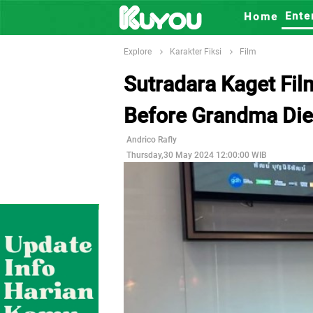
Ente
Home
Explore
Karakter Fiksi
Film
Sutradara Kaget Fil
Before Grandma Dies
Andrico Rafly
Thursday,30 May 2024 12:00:00 WIB