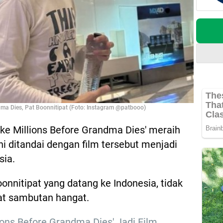
dma Dies, Pat Boonnitipat (Foto: Instagram @patbooo)
ake Millions Before Grandma Dies' meraih
ni ditandai dengan film tersebut menjadi
sia.
oonnitipat yang datang ke Indonesia, tidak
t sambutan hangat.
ons Before Grandma Dies' Jadi Film