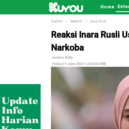
Ente
Home
Explore
Selebriti
Inara Rusli
Reaksi Inara Rusli 
Narkoba
Andrico Rafly
Friday,21 June 2024 13:00:00 WIB