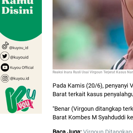
Reaksi Inara Rusli Usai Virgoun Terjerat Kasus 
Pada Kamis (20/6), penyanyi V
Barat terkait kasus penyalah
"Benar (Virgoun ditangkap terk
Barat Kombes M Syahduddi ke
Baca Juga:
Virgoun Ditangkap