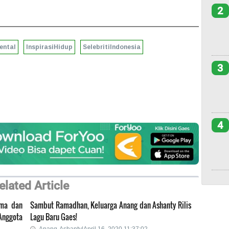
2
ental
InspirasiHidup
SelebritiIndonesia
3
4
elated Article
ama dan
Sambut Ramadhan, Keluarga Anang dan Ashanty Rilis
Anggota
Lagu Baru Gaes!
Anang-Ashanty|April 16, 2020 11:37:02