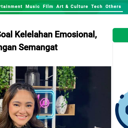
rtainment
Music
FIlm
Art & Culture
Tech
Others
oal Kelelahan Emosional,
angan Semangat