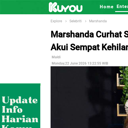
Ente
Home
Explore
Selebriti
Marshanda
Marshanda Curhat S
Akui Sempat Kehil
Maldi
Monday,22 June 2026 13:22:55 WIB