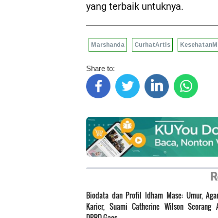
yang terbaik untuknya.
Marshanda
CurhatArtis
KesehatanM
Share to:
R
Biodata dan Profil Idham Mase: Umur, Ag
Karier, Suami Catherine Wilson Seorang 
DPRD Gaes