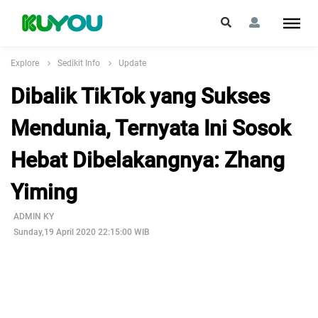
Explore
Sedikit Info
Update
Dibalik TikTok yang Sukses
Mendunia, Ternyata Ini Sosok
Hebat Dibelakangnya: Zhang
Yiming
ADMIN KY
Sunday,19 April 2020 22:15:00 WIB