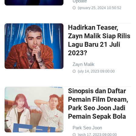
Update
{qnuary 25, 2024 10:50:52
Hadirkan Teaser,
Zayn Malik Siap Rilis
Lagu Baru 21 Juli
2023?
Zayn Malik
{uly 14, 2023 09:00:00
Sinopsis dan Daftar
Pemain Film Dream,
Park Seo Joon Jadi
Pemain Sepak Bola
Park Seo Joon
}srch 17, 2023 09:00:00