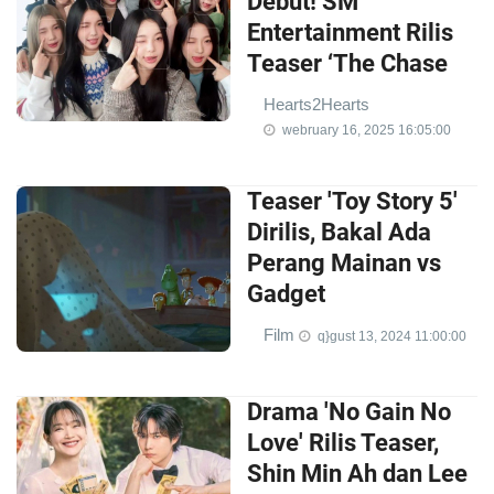
Debut! SM
Entertainment Rilis
Teaser ‘The Chase
Hearts2Hearts
webruary 16, 2025 16:05:00
Teaser 'Toy Story 5'
Dirilis, Bakal Ada
Perang Mainan vs
Gadget
Film
q}gust 13, 2024 11:00:00
Drama 'No Gain No
Love' Rilis Teaser,
Shin Min Ah dan Lee