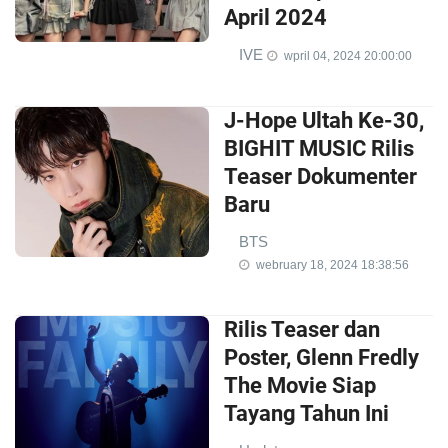
April 2024
IVE
wpril 04, 2024 20:00:00
J-Hope Ultah Ke-30,
BIGHIT MUSIC Rilis
Teaser Dokumenter
Baru
BTS
webruary 18, 2024 18:38:56
Rilis Teaser dan
Poster, Glenn Fredly
The Movie Siap
Tayang Tahun Ini