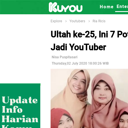
Ente
Home
Explore
Youtubers
Ria Ricis
Ultah ke-25, Ini 7 P
Jadi YouTuber
Nisa Puspitasari
Thursday,02 July 2020 18:00:26 WIB