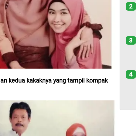
2
3
4
u, dan kedua kakaknya yang tampil kompak