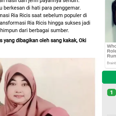
hasil dari jerih payahnya sendiri.
u berkesan di hati para penggemar.
si Ria Ricis saat sebelum populer di
ransformasi Ria Ricis hingga sukses jadi
dihimpun dari berbagai sumber.
is yang dibagikan oleh sang kakak, Oki
1