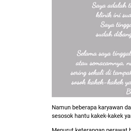
Namun beberapa karyawan dan 
sesosok hantu kakek-kakek ya
Menurut keterangan perawat be