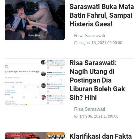
Saraswati Buka Mata
Batin Fahrul, Sampai
Histeris Gaes!
Risa Saraswati
sugust 16, 2021 09:00:00
Risa Saraswati:
Nagih Utang di
Postingan Dia
Liburan Boleh Gak
Sih? Hihi
Risa Saraswati
arch 06, 2021 17:00:00
Klarifikasi dan Fakta