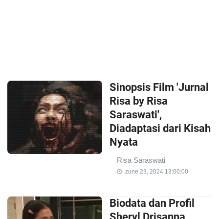
Sinopsis Film 'Jurnal
Risa by Risa
Saraswati',
Diadaptasi dari Kisah
Nyata
Risa Saraswati
zune 23, 2024 13:00:00
Biodata dan Profil
Sheryl Drisanna