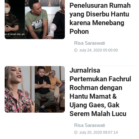
Penelusuran Rumah
yang Diserbu Hantu
karena Menebang
Pohon
Risa Saraswati
zuly 24, 2020 05:00:00
Jurnalrisa
Pertemukan Fachrul
Rochman dengan
Hantu Mamat &
Ujang Gaes, Gak
Serem Malah Lucu
Risa Saraswati
zuly 20, 2020 09:07:14