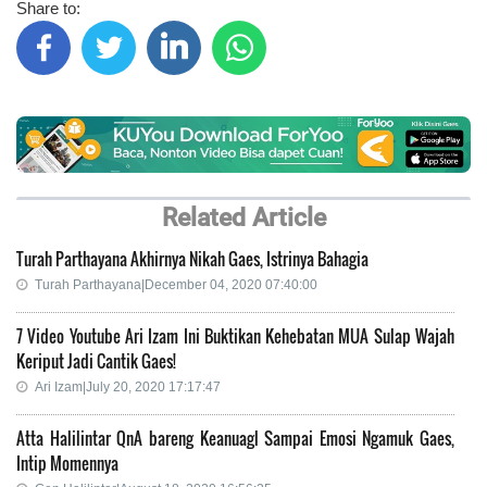
Share to:
Related Article
Turah Parthayana Akhirnya Nikah Gaes, Istrinya Bahagia
Turah Parthayana|December 04, 2020 07:40:00
7 Video Youtube Ari Izam Ini Buktikan Kehebatan MUA Sulap Wajah
Keriput Jadi Cantik Gaes!
Ari Izam|July 20, 2020 17:17:47
Atta Halilintar QnA bareng Keanuagl Sampai Emosi Ngamuk Gaes,
Intip Momennya