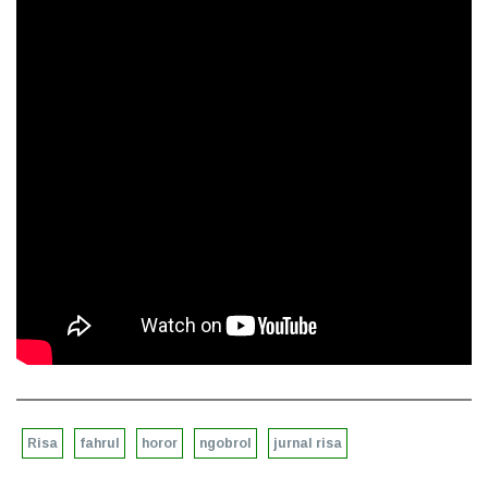
Risa
fahrul
horor
ngobrol
jurnal risa