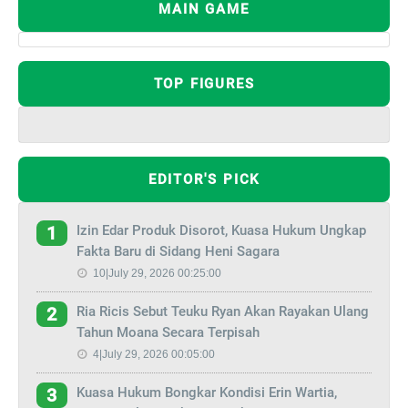
MAIN GAME
TOP FIGURES
EDITOR'S PICK
Izin Edar Produk Disorot, Kuasa Hukum Ungkap
1
Fakta Baru di Sidang Heni Sagara
10|July 29, 2026 00:25:00
Ria Ricis Sebut Teuku Ryan Akan Rayakan Ulang
2
Tahun Moana Secara Terpisah
4|July 29, 2026 00:05:00
Kuasa Hukum Bongkar Kondisi Erin Wartia,
3