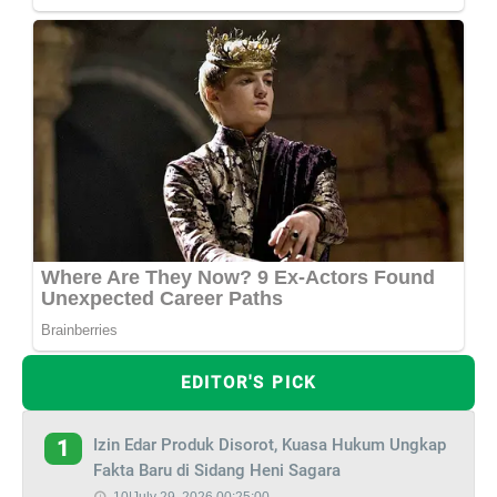
EDITOR'S PICK
Izin Edar Produk Disorot, Kuasa Hukum Ungkap
1
Fakta Baru di Sidang Heni Sagara
10|July 29, 2026 00:25:00