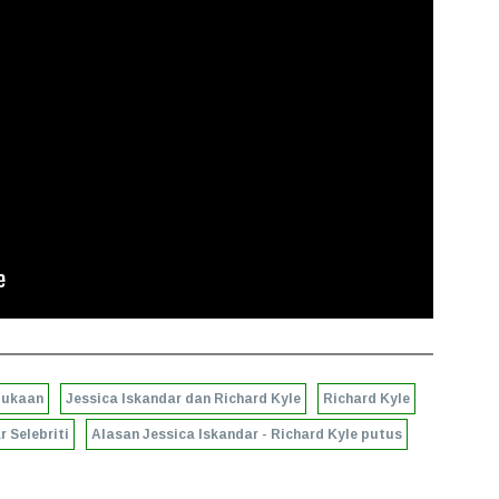
bukaan
Jessica Iskandar dan Richard Kyle
Richard Kyle
 Selebriti
Alasan Jessica Iskandar - Richard Kyle putus