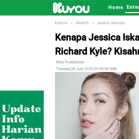
Ente
Home
Explore
Selebriti
Jessica Iskandar
Kenapa Jessica Isk
Richard Kyle? Kisa
Nisa Puspitasari
Tuesday,28 July 2020 09:30:00 WIB