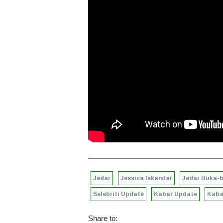
Jedar
Jessica Iskandar
Jedar Buka-
Selebriti Update
Kabar Update
Kabar
Share to: