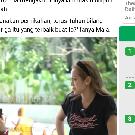
020. Ia mengaku dirinya kini masih diliputi
kah.
nakan pernikahan, terus Tuhan bilang
ir ga itu yang terbaik buat lo?" tanya Maia.
1
2
3