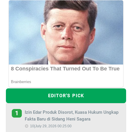
EDITOR'S PICK
Izin Edar Produk Disorot, Kuasa Hukum Ungkap
1
Fakta Baru di Sidang Heni Sagara
10|July 29, 2026 00:25:00