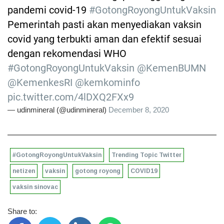
pandemi covid-19
#GotongRoyongUntukVaksin
Pemerintah pasti akan menyediakan vaksin
covid yang terbukti aman dan efektif sesuai
dengan rekomendasi WHO
#GotongRoyongUntukVaksin
@KemenBUMN
@KemenkesRI
@kemkominfo
pic.twitter.com/4lDXQ2FXx9
— udinmineral (@udinmineral)
December 8, 2020
#GotongRoyongUntukVaksin
Trending Topic Twitter
netizen
vaksin
gotong royong
COVID19
vaksin sinovac
Share to: