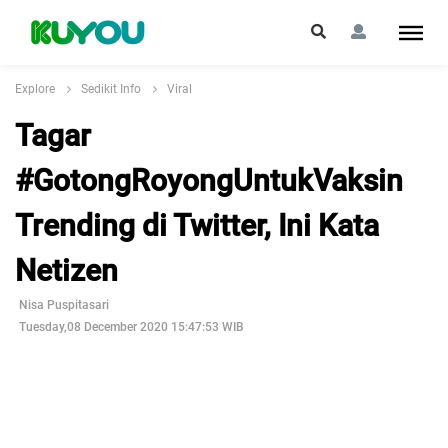
Explore
Sedikit Info
Viral
Tagar
#GotongRoyongUntukVaksin
Trending di Twitter, Ini Kata
Netizen
Nisa Puspitasari
Tuesday,08 December 2020 15:47:53 WIB