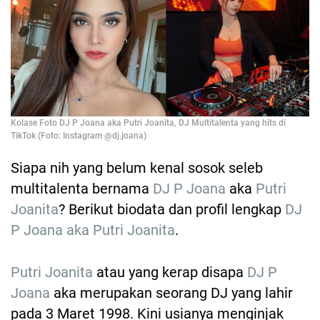
Kolase Foto DJ P Joana aka Putri Joanita, DJ Multitalenta yang hits di
TikTok (Foto: Instagram @dj.joana)
Siapa nih yang belum kenal sosok seleb
multitalenta bernama
DJ P Joana
aka
Putri
Joanita
? Berikut biodata dan profil lengkap
DJ
P Joana aka Putri Joanita
.
Putri Joanita
atau yang kerap disapa
DJ P
Joana
aka merupakan seorang DJ yang lahir
pada 3 Maret 1998. Kini usianya menginjak