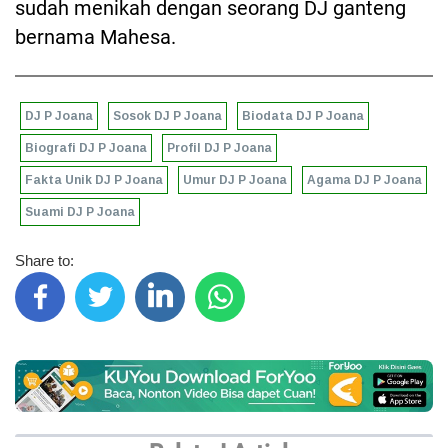
sudah menikah dengan seorang DJ ganteng
bernama Mahesa.
DJ P Joana
Sosok DJ P Joana
Biodata DJ P Joana
Biografi DJ P Joana
Profil DJ P Joana
Fakta Unik DJ P Joana
Umur DJ P Joana
Agama DJ P Joana
Suami DJ P Joana
Share to: