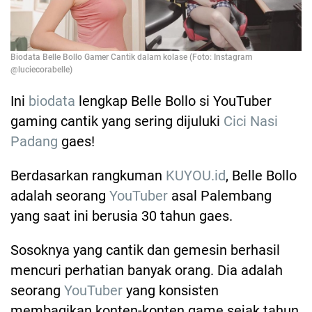
Biodata Belle Bollo Gamer Cantik dalam kolase (Foto: Instagram
@luciecorabelle)
Ini
biodata
lengkap Belle Bollo si YouTuber
gaming cantik yang sering dijuluki
Cici Nasi
Padang
gaes!
Berdasarkan rangkuman
KUYOU.id
, Belle Bollo
adalah seorang
YouTuber
asal Palembang
yang saat ini berusia 30 tahun gaes.
Sosoknya yang cantik dan gemesin berhasil
mencuri perhatian banyak orang. Dia adalah
seorang
YouTuber
yang konsisten
membagikan konten-konten game sejak tahun