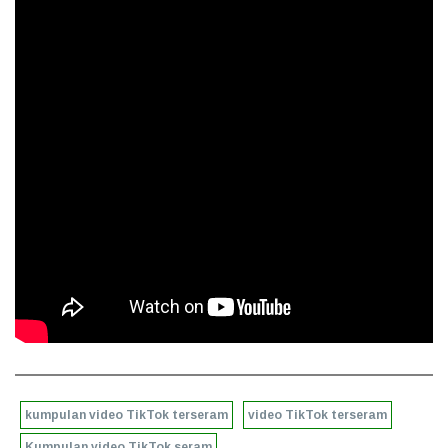
kumpulan video TikTok terseram
video TikTok terseram
Kumpulan video TikTok seram