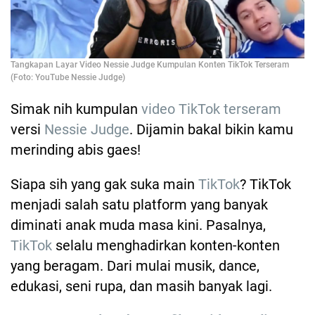
Tangkapan Layar Video Nessie Judge Kumpulan Konten TikTok Terseram
(Foto: YouTube Nessie Judge)
Simak nih kumpulan
video TikTok terseram
versi
Nessie Judge
. Dijamin bakal bikin kamu
merinding abis gaes!
Siapa sih yang gak suka main
TikTok
? TikTok
menjadi salah satu platform yang banyak
diminati anak muda masa kini. Pasalnya,
TikTok
selalu menghadirkan konten-konten
yang beragam. Dari mulai musik, dance,
edukasi, seni rupa, dan masih banyak lagi.