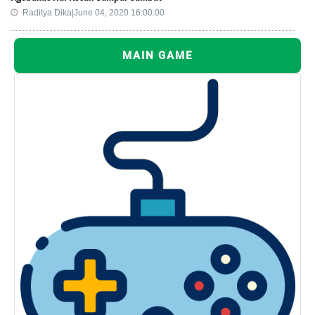
Raditya Dika|June 04, 2020 16:00:00
MAIN GAME