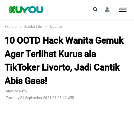
Explore
Sedikit Info
Update
10 OOTD Hack Wanita Gemuk
Agar Terlihat Kurus ala
TikToker Livorto, Jadi Cantik
Abis Gaes!
Andrico Rafly
Tuesday,21 September 2021 09:25:42 WIB