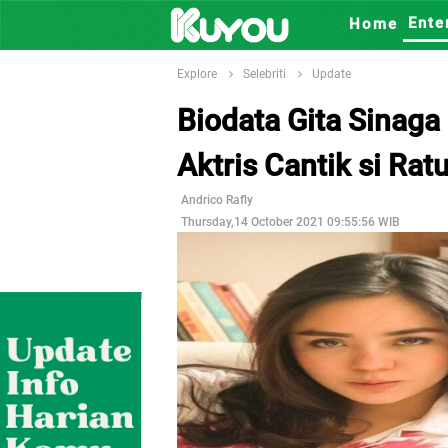
Ente
Home
Explore
Selebriti
Update
Biodata Gita Sinag
Aktris Cantik si Rat
Andrico Rafly
Thursday,14 October 2021 09:55:56 WIB