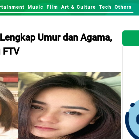
rtainment
Music
FIlm
Art & Culture
Tech
Others
a Lengkap Umur dan Agama,
u FTV