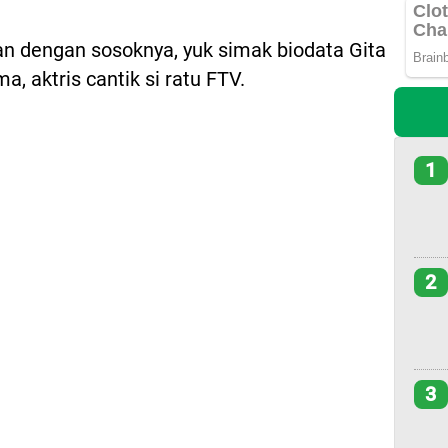
n dengan sosoknya, yuk simak biodata Gita
, aktris cantik si ratu FTV.
1
2
3