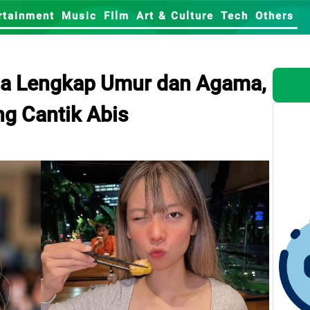
rtainment
Music
FIlm
Art & Culture
Tech
Others
sia Lengkap Umur dan Agama,
ng Cantik Abis