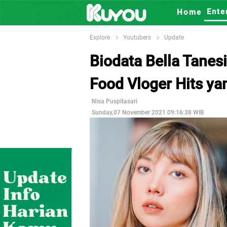
Ente
Home
Explore
Youtubers
Update
Biodata Bella Tane
Food Vloger Hits ya
Nisa Puspitasari
Sunday,07 November 2021 09:16:38 WIB