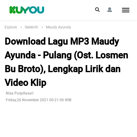
Explore
Selebriti
Maudy Ayunda
Download Lagu MP3 Maudy
Ayunda - Pulang (Ost. Losmen
Bu Broto), Lengkap Lirik dan
Video Klip
Nisa Puspitasari
Friday,26 November 2021 00:21:50 WIB