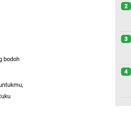
2
3
g bodoh
4
 untukmu,
tuku