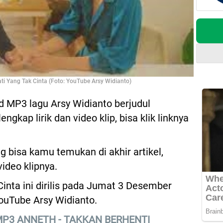
i Yang Tak Cinta (Foto: YouTube Arsy Widianto)
 MP3 lagu Arsy Widianto berjudul
ngkap lirik dan video klip, bisa klik linknya
g bisa kamu temukan di akhir artikel,
video klipnya.
inta ini dirilis pada Jumat 3 Desember
ouTube Arsy Widianto.
MP3 ANNETH - TAKKAN BERHENTI