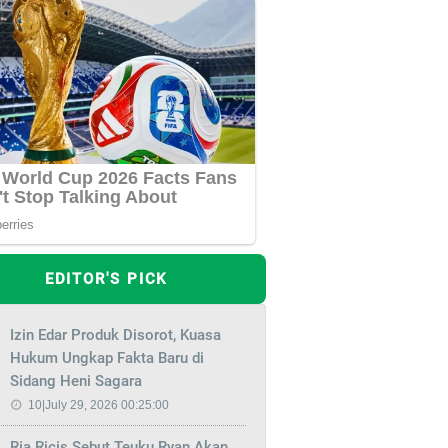
EDITOR'S PICK
Izin Edar Produk Disorot, Kuasa
Hukum Ungkap Fakta Baru di
Sidang Heni Sagara
10|July 29, 2026 00:25:00
Ria Ricis Sebut Teuku Ryan Akan