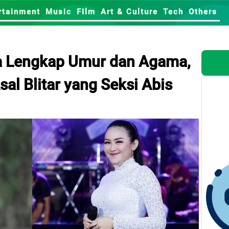
rtainment
Music
FIlm
Art & Culture
Tech
Others
a Lengkap Umur dan Agama,
al Blitar yang Seksi Abis