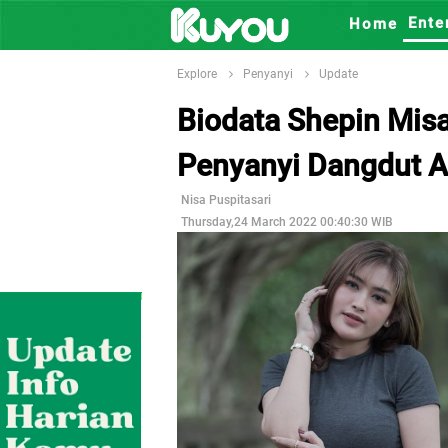
Ente
Home
Explore
Penyanyi
Update
Biodata Shepin Mis
Penyanyi Dangdut As
Nisa Puspitasari
Thursday,24 March 2022 00:40:30 WIB