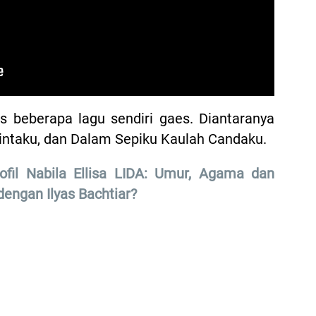
is beberapa lagu sendiri gaes. Diantaranya
Cintaku, dan Dalam Sepiku Kaulah Candaku.
ofil Nabila Ellisa LIDA: Umur, Agama dan
dengan Ilyas Bachtiar?