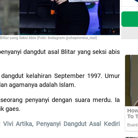
litar yang Seksi Abis (Foto: Instagram @shepinmisa_real)
penyanyi dangdut asal Blitar yang seksi abis
 dangdut kelahiran September 1997. Umur
dan agamanya adalah Islam.
 seorang penyanyi dengan suara merdu. Ia
ik gaes.
l Vivi Artika, Penyanyi Dangdut Asal Kediri