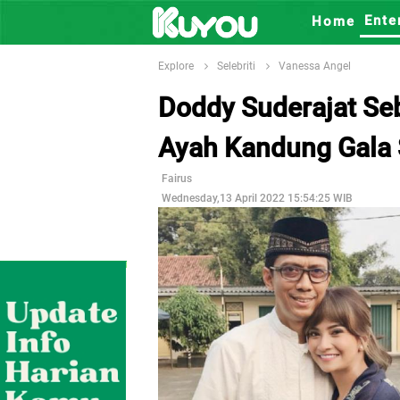
Ente
Home
Explore
Selebriti
Vanessa Angel
Doddy Suderajat Se
Ayah Kandung Gala 
Fairus
Wednesday,13 April 2022 15:54:25 WIB