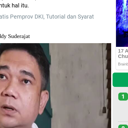
tuk hal itu.
atis Pemprov DKI, Tutorial dan Syarat
dy Suderajat
1