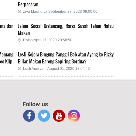
Berpacaran
Ziva Magnolya|September 27, 2023 09:00:00
ama dan
Jalani Social Distancing, Raisa Susah Tahan Nafsu
Makan
Raisa|April 17, 2020 20:58:50
 Memang
Lesti Kejora Bingung Panggil Beb atau Ayang ke Rizky
eo Klip
Billar, Makan Bareng Sepiring Berdua?
Lesti Andryani|August 01, 2020 18:04:43
Follow us