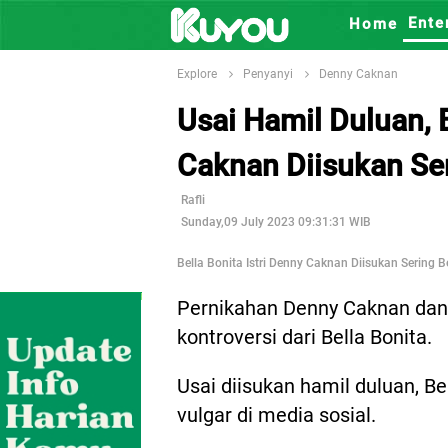
Ente
Home
Explore
Penyanyi
Denny Caknan
Usai Hamil Duluan, B
Caknan Diisukan Se
Rafli
Sunday,09 July 2023 09:31:31 WIB
Bella Bonita Istri Denny Caknan Diisukan Sering B
Pernikahan Denny Caknan dan B
kontroversi dari Bella Bonita.
Usai diisukan hamil duluan, Be
vulgar di media sosial.