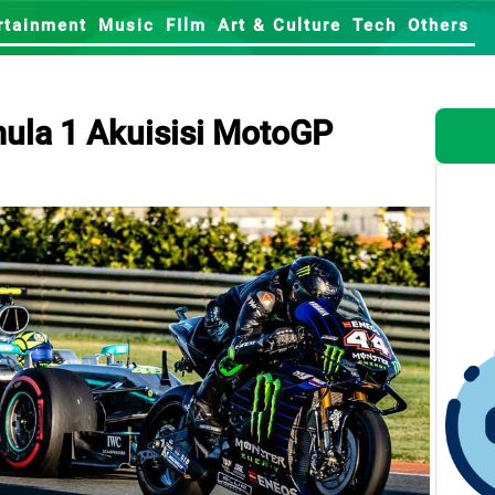
rtainment
Music
FIlm
Art & Culture
Tech
Others
mula 1 Akuisisi MotoGP