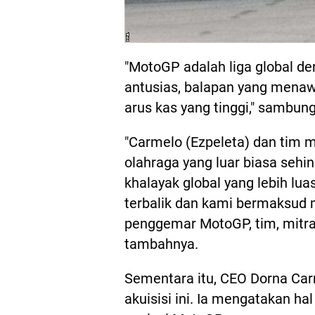
"MotoGP adalah liga global d
antusias, balapan yang menaw
arus kas yang tinggi," sambun
"Carmelo (Ezpeleta) dan tim
olahraga yang luar biasa seh
khalayak global yang lebih lua
terbalik dan kami bermaksud 
penggemar MotoGP, tim, mitr
tambahnya.
Sementara itu, CEO Dorna Ca
akuisisi ini. Ia mengatakan h