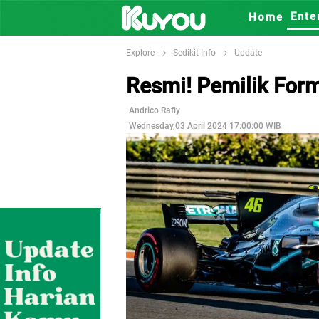
Ente
Home
Explore
Sedikit Info
Update
Resmi! Pemilik For
Andrico Rafly
Wednesday,03 April 2024 17:00:00 WIB