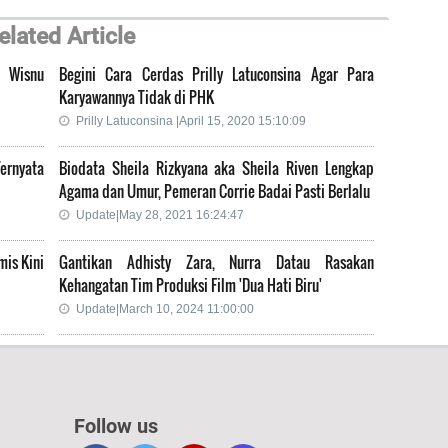
elated Article
u Wisnu
Begini Cara Cerdas Prilly Latuconsina Agar Para
Karyawannya Tidak di PHK
Prilly Latuconsina |April 15, 2020 15:10:09
ernyata
Biodata Sheila Rizkyana aka Sheila Riven Lengkap
Agama dan Umur, Pemeran Corrie Badai Pasti Berlalu
Update|May 28, 2021 16:24:47
is Kini
Gantikan Adhisty Zara, Nurra Datau Rasakan
Kehangatan Tim Produksi Film 'Dua Hati Biru'
Update|March 10, 2024 11:00:00
Follow us