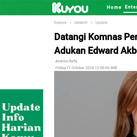
Ente
Home
Explore
Selebriti
Update
Datangi Komnas Per
Adukan Edward Akba
Andrico Rafly
Friday,11 October 2024 12:00:00 WIB