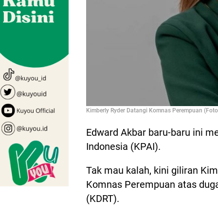
Kimberly Ryder Datangi Komnas Perempuan (Foto:
Edward Akbar baru-baru ini 
Indonesia (KPAI).
Tak mau kalah, kini giliran K
Komnas Perempuan atas dug
(KDRT).