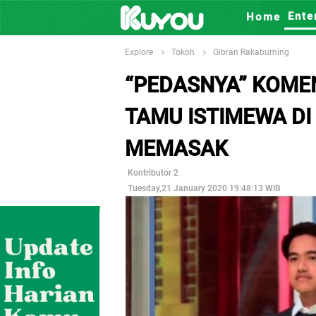
Ente
Home
Explore
Tokoh
Gibran Rakabuming
“PEDASNYA” KOMEN
TAMU ISTIMEWA DI
MEMASAK
Kontributor 2
Tuesday,21 January 2020 19:48:13 WIB