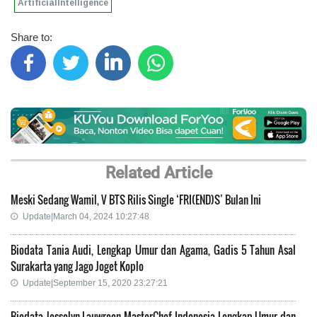
ArtificialIntelligence
Share to:
Related Article
Meski Sedang Wamil, V BTS Rilis Single ‘FRI(END)S’ Bulan Ini
Update|March 04, 2024 10:27:48
Biodata Tania Audi, Lengkap Umur dan Agama, Gadis 5 Tahun Asal
Surakarta yang Jago Joget Koplo
Update|September 15, 2020 23:27:21
Biodata Jesselyn Lauwreen MasterChef Indonesia Lengkap Umur dan