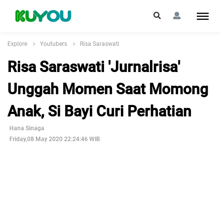
Explore
Youtubers
Risa Saraswati
Risa Saraswati 'Jurnalrisa'
Unggah Momen Saat Momong
Anak, Si Bayi Curi Perhatian
Hana Sinaga
Friday,08 May 2020 22:24:46 WIB