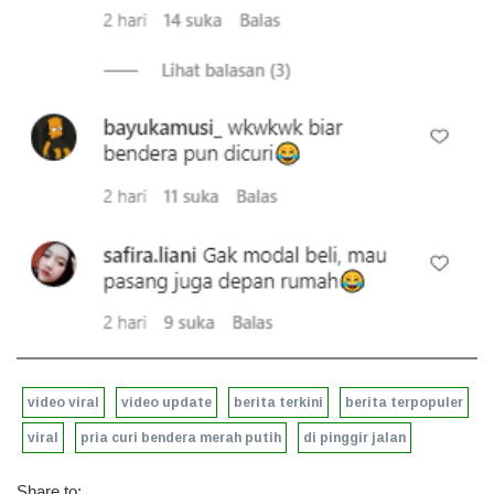
video viral
video update
berita terkini
berita terpopuler
viral
pria curi bendera merah putih
di pinggir jalan
Share to: