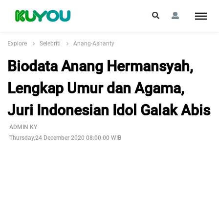
Explore
Selebriti
Anang-Ashanty
Biodata Anang Hermansyah,
Lengkap Umur dan Agama,
Juri Indonesian Idol Galak Abis
ADMIN KY
Thursday,24 December 2020 08:00:00 WIB